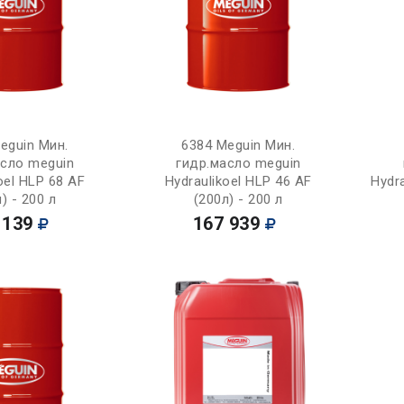
Купить
Купить
eguin Мин.
6384 Meguin Мин.
асло meguin
гидр.масло meguin
oel HLP 68 AF
Hydraulikoel HLP 46 AF
Hydra
) - 200 л
(200л) - 200 л
 139
167 939