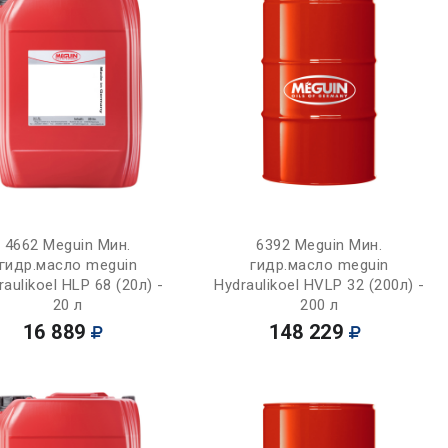
Купить
Купить
4662 Meguin Мин.
6392 Meguin Мин.
гидр.масло meguin
гидр.масло meguin
raulikoel HLP 68 (20л) -
Hydraulikoel HVLP 32 (200л) -
20 л
200 л
16 889
148 229