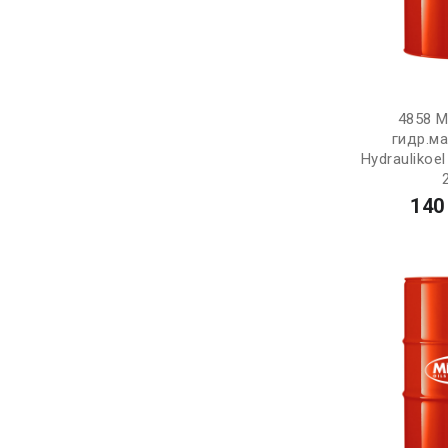
4858 M
гидр.м
Hydraulikoel
140