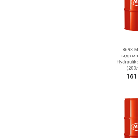
8698 M
гидр.м
Hydraulik
(200л
161