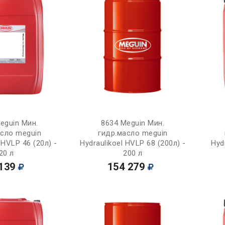
Купить
Купить
eguin Мин.
8634 Meguin Мин.
асло meguin
гидр.масло meguin
 HVLP 46 (20л) -
Hydraulikoel HVLP 68 (200л) -
Hyd
20 л
200 л
139
154 279