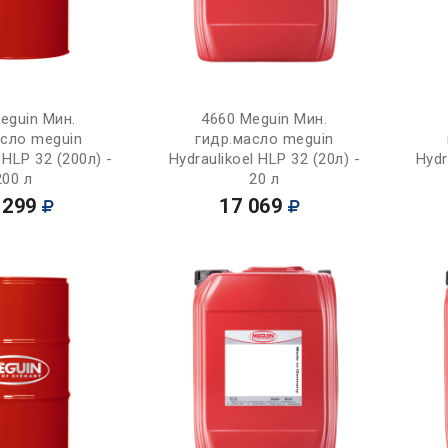
Купить
Купить
eguin Мин.
4660 Meguin Мин.
асло meguin
гидр.масло meguin
 HLP 32 (200л) -
Hydraulikoel HLP 32 (20л) -
Hydr
200 л
20 л
 299
17 069