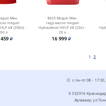
Купить
Купить
eguin Мин.
8633 Meguin Мин.
асло meguin
гидр.масло meguin
 HLP 68 (200л) -
Hydraulikoel HVLP 68 (20л) -
Hyd
200 л
20 л
 459
16 999
1
2
с пн-пт 08 - 17:30,
352916 Краснодарс
Армавир, ул.Тонн