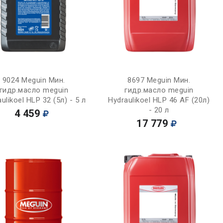
Купить
Купить
9024 Meguin Мин.
8697 Meguin Мин.
гидр.масло meguin
гидр.масло meguin
ulikoel HLP 32 (5л) - 5 л
Hydraulikoel HLP 46 AF (20л)
- 20 л
4 459
17 779