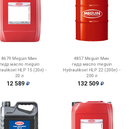
Купить
Купить
8679 Meguin Мин.
4857 Meguin Мин.
гидр.масло meguin
гидр.масло meguin
raulikoel HLP 15 (20л) -
Hydraulikoel HLP 22 (200л) -
20 л
200 л
12 589
132 509