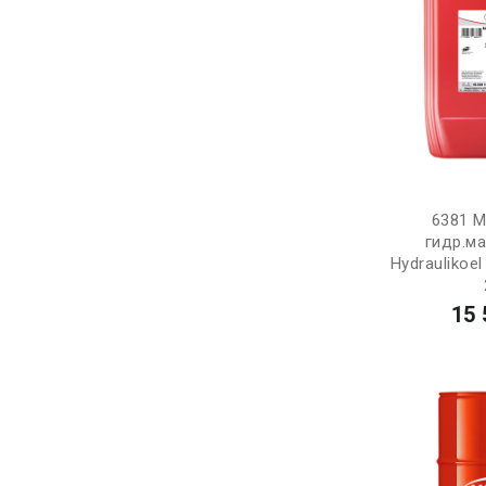
6381 M
гидр.м
Hydraulikoel
15 