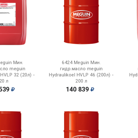
Купить
Купить
eguin Мин.
6424 Meguin Мин.
асло meguin
гидр.масло meguin
 HVLP 32 (20л) -
Hydraulikoel HVLP 46 (200л) -
Hyd
20 л
200 л
539
140 839