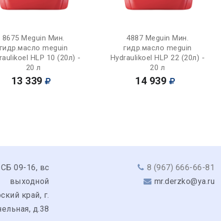
Купить
Купить
8675 Meguin Мин.
4887 Meguin Мин.
гидр.масло meguin
гидр.масло meguin
raulikoel HLP 10 (20л) -
Hydraulikoel HLP 22 (20л) -
20 л
20 л
13 339
14 939
 СБ 09-16, вс
8 (967) 666-66-81
выходной
mr.derzko@ya.ru
кий край, г.
ельная, д.38