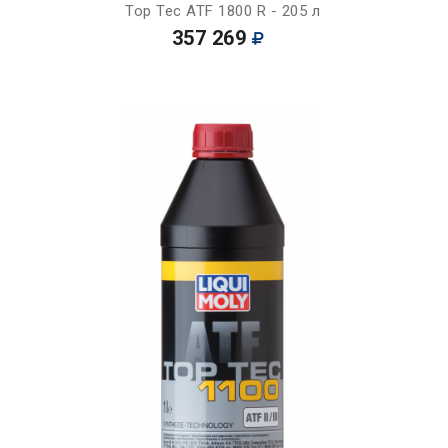
Top Tec ATF 1800 R - 205 л
357 269